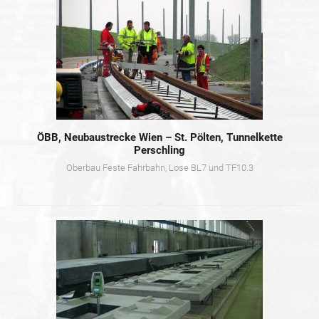
ÖBB, Neubaustrecke Wien – St. Pölten, Tunnelkette
Perschling
Oberbau Feste Fahrbahn, Lose BL7 und TF10.3