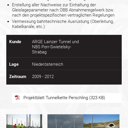
Erstellung aller Nachweise zur Einhaltung der
Gleislageparameter nach ÖBB Abnahmeregelwerk bzw.
nach den projektspezifischen vertraglichen Regelungen
Vermessung bahntechnische Ausrüstung (Oberleitung,
Kabelkanäle, etc.)
Kunde
ARGE Lainzer Tunnel und
NBS Porr-Swietelsky-
Strabag
Lage
Niederösterreich
Zeitraum
2009 - 2012
Projektblatt Tunnelkette Perschling (323 KB)