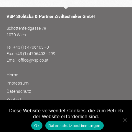
VSP Stolitzka & Partner Ziviltechniker GmbH
Schottenfeldgasse 79
1070 Wien
Tel.
+43 (1) 4706403 - 0
Fax. +43 (1) 4706403 - 299
Email:
office@vsp.co.at
Home
Impressum
Datenschutz
Kontakt
Kundenbereich
Diese Website verwendet Cookies, die zum Betrieb
der Website erforderlich sind.
Karriere bei VSP
Ok
Datenschutzbestimmungen